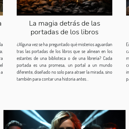
a
La magia detrás de las
portadas de los libros
la
¿Alguna vez se ha preguntado qué misterios aguardan
E
a;
tras las portadas de los libros que se alinean en los
c
ra
estantes de una biblioteca o de una librería? Cada
m
el
portada es una promesa, un portal a un mundo
c
 a
diferente, diseñado no solo para atraer la mirada, sino
i
también para contar una historia antes...
p