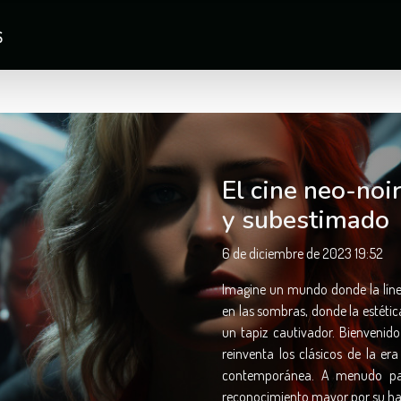
S
El cine neo-noi
y subestimado
6 de diciembre de 2023 19:52
Imagine un mundo donde la líne
en las sombras, donde la estéti
un tapiz cautivador. Bienvenid
reinventa los clásicos de la er
contemporánea. A menudo pas
reconocimiento mayor por su habil