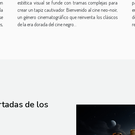
en
estética visual se funde con tramas complejas para
p
la
crear un tapiz cautivador. Bienvenido al cine neo-noir,
e
se
un género cinematográfico que reinventa los clásicos
d
s,
de la era dorada del cine negro...
r
rtadas de los