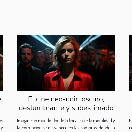
e
El cine neo-noir: oscuro,
deslumbrante y subestimado
as
Imagine un mundo donde la línea entre la moralidad y
E
 y
la corrupción se desvanece en las sombras, donde la
c