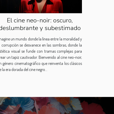
El cine neo-noir: oscuro,
deslumbrante y subestimado
magine un mundo donde la línea entre la moralidad y
a corrupción se desvanece en las sombras, donde la
stética visual se funde con tramas complejas para
rear un tapiz cautivador. Bienvenido al cine neo-noir,
n género cinematográfico que reinventa los clásicos
e la era dorada del cine negro...