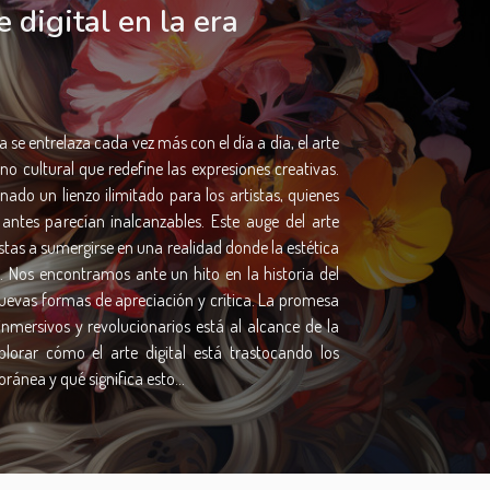
 digital en la era
se entrelaza cada vez más con el día a día, el arte
 cultural que redefine las expresiones creativas.
ado un lienzo ilimitado para los artistas, quienes
antes parecían inalcanzables. Este auge del arte
iastas a sumergirse en una realidad donde la estética
. Nos encontramos ante un hito en la historia del
uevas formas de apreciación y crítica. La promesa
inmersivos y revolucionarios está al alcance de la
plorar cómo el arte digital está trastocando los
ánea y qué significa esto...